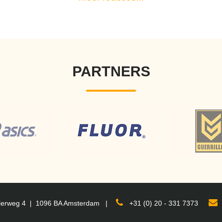
PARTNERS
lerweg 4
|
1096 BA Amsterdam
|
+31 (0) 20 - 331 7373