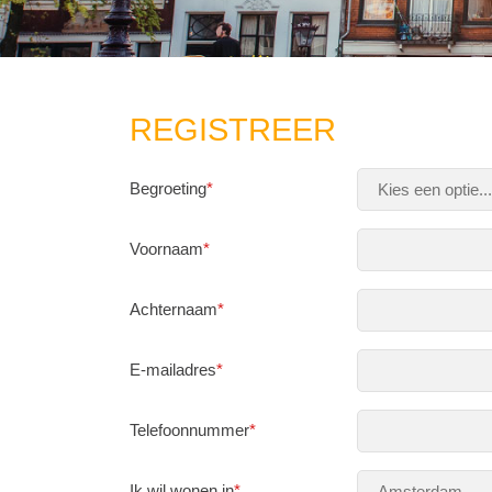
REGISTREER
Begroeting
*
Voornaam
*
Achternaam
*
E-mailadres
*
Telefoonnummer
*
Ik wil wonen in
*