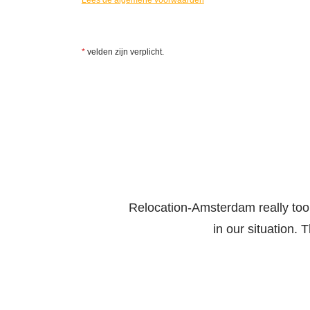
Lees de algemene voorwaarden
*
velden zijn verplicht.
Relocation-Amsterdam really took
in our situation. 