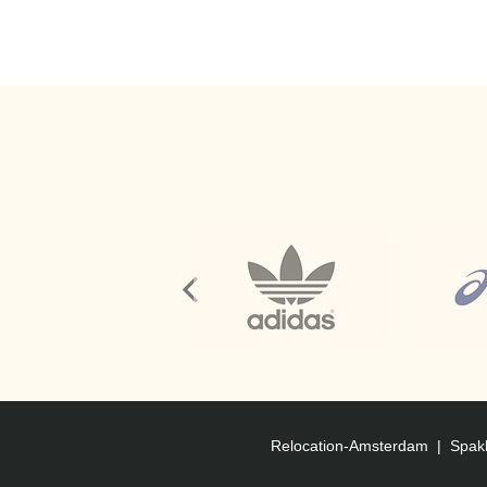
Relocation-Amsterdam
|
Spak